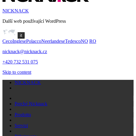
NICKNACK
Další web používající WordPress
it
Ceco
Inglese
Polacco
Neerlandese
Tedesco
NO
RO
nicknack@nicknack.cz
+420 732 531 075
Skip to content
NICKNACK
Perché Nicknack
Prodotto
Servizi