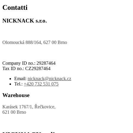
Contatti
NICKNACK s.r.o.
Olomoucká 888/164, 627 00 Brno
Company ID no.: 29287464
Tax ID no.: CZ29287464
Email:
nicknack@nicknack.cz
Tel.:
+420 732 531 075
Warehouse
Karásek 1767/1, Řečkovice,
621 00 Brno