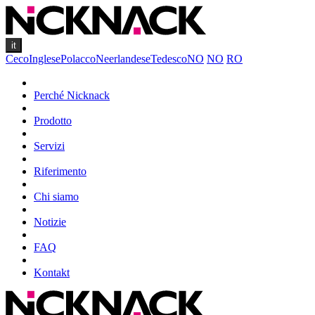
it
Ceco
Inglese
Polacco
Neerlandese
Tedesco
NO
NO
RO
Perché Nicknack
Prodotto
Servizi
Riferimento
Chi siamo
Notizie
FAQ
Kontakt