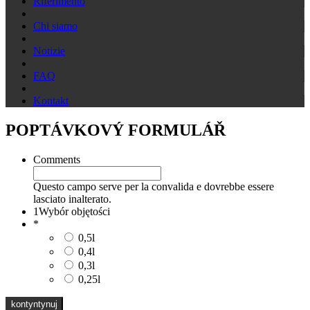
Riferimento
Chi siamo
Notizie
FAQ
Kontakt
POPTÁVKOVÝ FORMULÁŘ
Comments
Questo campo serve per la convalida e dovrebbe essere
lasciato inalterato.
1
Wybór objętości
*
0,5l
0,4l
0,3l
0,25l