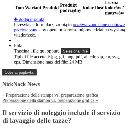
Liczba
Produkt
Tom
Wariant
Produkt
Kolor
Ilość
kolorów /
podrzędny
motywów
✚
dodaj produkt
Przesyłając formularz, zrobią to
przetwarzane dane osobowe
przetwarzane
aby operator serwisu odpowiedział na wysłaną
wiadomość.
Pliki
Trascina i file qui oppure
Seleziona i file
Tipi di file accettati: jpg, gif, png, pdf, ai, cdr, zip, rar, svg,
eps, Dimensione max del file: 24 MB.
NickNack News
«
Preparazione della stampa vs. preparazione grafica
Preparazione della stampa vs. preparazione grafica
»
Il servizio di noleggio include il servizio
di lavaggio delle tazze?